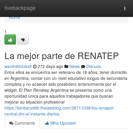
Home
livebackpage
Togg
navi
Home
1
La mejor parte de RENATEP
wardn654xkx8
272 days ago
News
Discuss
Entre ellos se encuentra ser veterano de 18 años, tener domicilio
en Argentina, contar con un nivel educativo exiguo de secundaria
completa y no acaecer sido presbítero anteriormente por el
widget. El Plan Renatep Argentina se presenta como una
oportunidad única para aquellos trabajadores que buscan
mejorar su situación profesional
https://kimberyd8b.thelateblog.com/38711038/los-renaper-
central-dni-al-instante-diarios
Comments
Who Upvoted