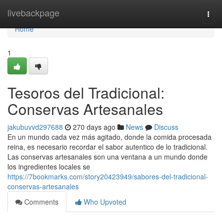
Home
livebackpage
Togg
navi
Home
1
Tesoros del Tradicional:
Conservas Artesanales
jakubuvvd297688
270 days ago
News
Discuss
En un mundo cada vez más agitado, donde la comida procesada
reina, es necesario recordar el sabor autentico de lo tradicional.
Las conservas artesanales son una ventana a un mundo donde
los ingredientes locales se
https://7bookmarks.com/story20423949/sabores-del-tradicional-
conservas-artesanales
Comments
Who Upvoted