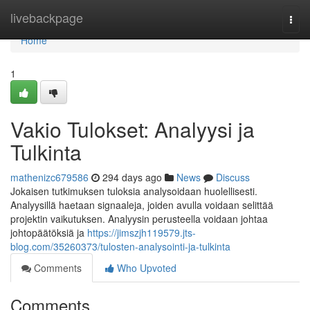
Home
livebackpage
Togg
navi
Home
1
Vakio Tulokset: Analyysi ja
Tulkinta
mathenizc679586
294 days ago
News
Discuss
Jokaisen tutkimuksen tuloksia analysoidaan huolellisesti.
Analyysillä haetaan signaaleja, joiden avulla voidaan selittää
projektin vaikutuksen. Analyysin perusteella voidaan johtaa
johtopäätöksiä ja
https://jimszjh119579.jts-
blog.com/35260373/tulosten-analysointi-ja-tulkinta
Comments
Who Upvoted
Comments