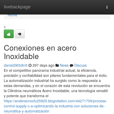
Home
livebackpage
Togg
navi
Home
1
Conexiones en acero
Inoxidable
daniel2l65dtn5
297 days ago
News
Discuss
En el competitivo panorama industrial actual, la eficiencia,
precisión y confiabilidad son pilares fundamentales para el éxito.
La automatización industrial ha surgido como la respuesta a
estas demandas, y en el corazón de esta revolución se encuentra
la Cilindros neumáticos Acero Inoxidable, una tecnología versátil
y potente que transforma el
https://andersonxofu25925.blogrelation.com/44271709/process-
control-supply-c-a-optimizando-la-industria-con-soluciones-de-
neumática-y-automatización