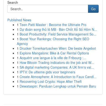
Search
Go
Published News
1
Teen Patti Master : Become the Ultimate Pro
1
Dự đoán song thủ lô MB · Bán Chốt Xổ Số Hôm N...
1
Boost Productivity: Field Service Management So...
1
Boost Your Rankings: Choosing the Right SEO
Agency
1
Drucker Tonerkartuschen Wien: Die beste Angebot
1
Explore Mangalore: Bike & Car Rental Options
1
Acquérir une langue à la ville de Fribourg :...
1
How Bitcoin Trading indicators do the job and W...
1
SA digital marketing Companies: A UK firm's val...
1
IPTV: De ultieme gids voor beginners
1
Create Atmosphere: A Introduction to Faux Candl...
1
Recovering Lost Crypto: Hope After Theft
1
Dewataspin: Panduan Lengkap untuk Pemain Baru