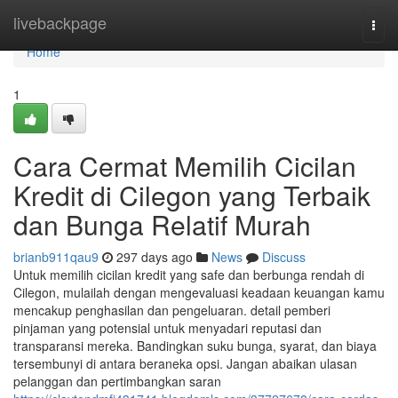
Home
livebackpage
Togg
navi
Home
1
Cara Cermat Memilih Cicilan
Kredit di Cilegon yang Terbaik
dan Bunga Relatif Murah
brianb911qau9
297 days ago
News
Discuss
Untuk memilih cicilan kredit yang safe dan berbunga rendah di
Cilegon, mulailah dengan mengevaluasi keadaan keuangan kamu
mencakup penghasilan dan pengeluaran. detail pemberi
pinjaman yang potensial untuk menyadari reputasi dan
transparansi mereka. Bandingkan suku bunga, syarat, dan biaya
tersembunyi di antara beraneka opsi. Jangan abaikan ulasan
pelanggan dan pertimbangkan saran