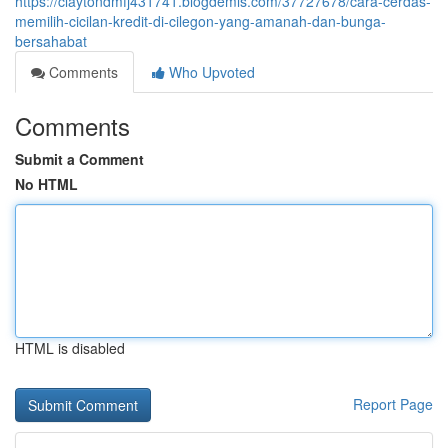
https://claytondmfj431741.blogdemls.com/37727678/cara-cerdas-
memilih-cicilan-kredit-di-cilegon-yang-amanah-dan-bunga-
bersahabat
Comments
Who Upvoted
Comments
Submit a Comment
No HTML
HTML is disabled
Report Page