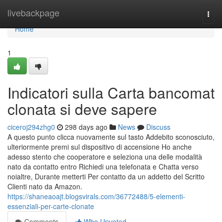
Home
livebackpage
Togg
navi
Home
1
Indicatori sulla Carta bancomat
clonata si deve sapere
ciceroj294zhg0
298 days ago
News
Discuss
A questo punto clicca nuovamente sul tasto Addebito sconosciuto,
ulteriormente premi sul dispositivo di accensione Ho anche
adesso stento che cooperatore e seleziona una delle modalità
nato da contatto entro Richiedi una telefonata e Chatta verso
noialtre, Durante metterti Per contatto da un addetto del Scritto
Clienti nato da Amazon.
https://shaneaoajt.blogsvirals.com/36772488/5-elementi-
essenziali-per-carte-clonate
Comments
Who Upvoted