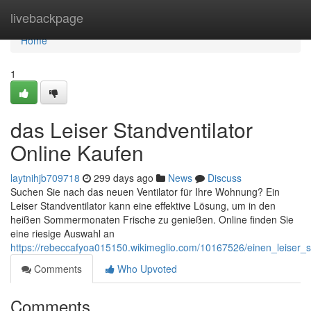
Home
livebackpage
Home
1
das Leiser Standventilator
Online Kaufen
laytnihjb709718
299 days ago
News
Discuss
Suchen Sie nach das neuen Ventilator für Ihre Wohnung? Ein
Leiser Standventilator kann eine effektive Lösung, um in den
heißen Sommermonaten Frische zu genießen. Online finden Sie
eine riesige Auswahl an
https://rebeccafyoa015150.wikimeglio.com/10167526/einen_leiser_s
Comments
Who Upvoted
Comments