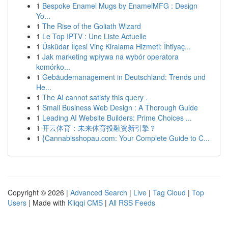
1
Bespoke Enamel Mugs by EnamelMFG : Design
Yo...
1
The Rise of the Goliath Wizard
1
Le Top IPTV : Une Liste Actuelle
1
Üsküdar İlçesi Vinç Kiralama Hizmeti: İhtiyaç...
1
Jak marketing wpływa na wybór operatora
komórko...
1
Gebäudemanagement in Deutschland: Trends und
He...
1
The AI cannot satisfy this query .
1
Small Business Web Design : A Thorough Guide
1
Leading AI Website Builders: Prime Choices ...
1
开云体育：未来体育投融资新引擎？
1
{Cannabisshopau.com: Your Complete Guide to C...
Copyright © 2026 |
Advanced Search
|
Live
|
Tag Cloud
|
Top
Users
| Made with
Kliqqi CMS
|
All RSS Feeds