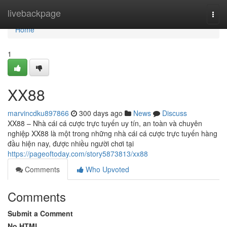
Home
livebackpage
Togg
navi
Home
1
XX88
marvincdku897866
300 days ago
News
Discuss
XX88 – Nhà cái cá cược trực tuyến uy tín, an toàn và chuyên
nghiệp XX88 là một trong những nhà cái cá cược trực tuyến hàng
đầu hiện nay, được nhiều người chơi tại
https://pageoftoday.com/story5873813/xx88
Comments
Who Upvoted
Comments
Submit a Comment
No HTML