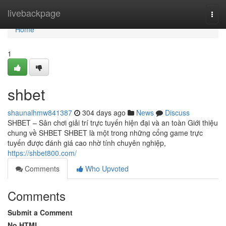
Home
livebackpage
Togg
navi
Home
1
shbet
shaunalhmw841387
304 days ago
News
Discuss
SHBET – Sân chơi giải trí trực tuyến hiện đại và an toàn Giới thiệu
chung về SHBET SHBET là một trong những cổng game trực
tuyến được đánh giá cao nhờ tính chuyên nghiệp,
https://shbet800.com/
Comments
Who Upvoted
Comments
Submit a Comment
No HTML