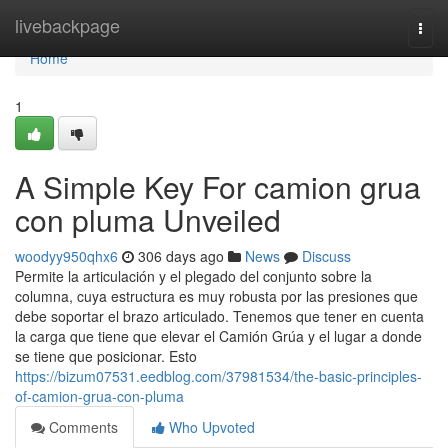
Home
livebackpage
Togg
navi
Home
1
A Simple Key For camion grua
con pluma Unveiled
woodyy950qhx6
306 days ago
News
Discuss
Permite la articulación y el plegado del conjunto sobre la
columna, cuya estructura es muy robusta por las presiones que
debe soportar el brazo articulado. Tenemos que tener en cuenta
la carga que tiene que elevar el Camión Grúa y el lugar a donde
se tiene que posicionar. Esto
https://bizum07531.eedblog.com/37981534/the-basic-principles-
of-camion-grua-con-pluma
Comments
Who Upvoted