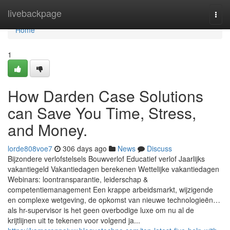
Home
livebackpage
Togg
navi
Home
1
How Darden Case Solutions
can Save You Time, Stress,
and Money.
lorde808voe7
306 days ago
News
Discuss
Bijzondere verlofstelsels Bouwverlof Educatief verlof Jaarlijks
vakantiegeld Vakantiedagen berekenen Wettelijke vakantiedagen
Webinars: loontransparantie, leiderschap &
competentiemanagement Een krappe arbeidsmarkt, wijzigende
en complexe wetgeving, de opkomst van nieuwe technologieën…
als hr-supervisor is het geen overbodige luxe om nu al de
krijtlijnen uit te tekenen voor volgend ja...