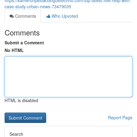
https://kameronpeiuw.bloguetechno.com/top-latest-five-help-with-
case-study-urban-news-73479035
Comments
Who Upvoted
Comments
Submit a Comment
No HTML
HTML is disabled
Report Page
Search