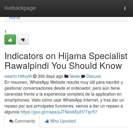
Home
livebackpage
Togg
navi
Home
1
Indicators on Hijama Specialist
Rawalpindi You Should Know
ewartn198xyl9
306 days ago
News
Discuss
En resumen, WhatsApp Website resulta muy útil para escribir y
gestionar conversaciones desde el ordenador, pero aún tiene
carencias frente a la experiencia completa de la application en
smartphones. Visto cómo usar WhatsApp Internet, y tras dar un
repaso por sus principales funciones, vamos a dar un repaso a
algunos
https://goo.gl/maps/pJTNeo6EpH7Tipr57
Comments
Who Upvoted