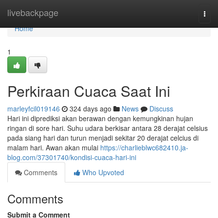
Home
livebackpage
Togg
navi
Home
1
Perkiraan Cuaca Saat Ini
marleyfcil019146
324 days ago
News
Discuss
Hari ini diprediksi akan berawan dengan kemungkinan hujan
ringan di sore hari. Suhu udara berkisar antara 28 derajat celsius
pada siang hari dan turun menjadi sekitar 20 derajat celcius di
malam hari. Awan akan mulai
https://charlieblwc682410.ja-
blog.com/37301740/kondisi-cuaca-hari-ini
Comments
Who Upvoted
Comments
Submit a Comment