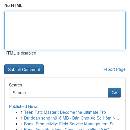
No HTML
HTML is disabled
Report Page
Search
Go
Published News
1
Teen Patti Master : Become the Ultimate Pro
1
Dự đoán song thủ lô MB · Bán Chốt Xổ Số Hôm N...
1
Boost Productivity: Field Service Management So...
1
Boost Your Rankings: Choosing the Right SEO