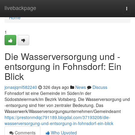
Home
livebackpage
Togg
navi
Home
1
Die Wasserversorgung und -
entsorgung in Fohnsdorf: Ein
Blick
jonasjqml582240
326 days ago
News
Discuss
Fohnsdorf ist eine Gemeinde im Süden/in der
Südoststeiermark/im Bezirk Voitsberg. Die Wasserversorgung und
-entsorgung sind hier von zentraler Bedeutung. Das
Wasserwerk/Wasserversorgungsunternehmen/Gemeindeamt
https://prestonmdqc791189.blogdal.com/37193208/die-
wasserversorgung-und-entsorgung-in-fohnsdorf-ein-blick
Comments
Who Upvoted