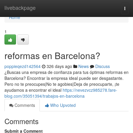
Home
livebackpage
Togg
navi
Home
1
reformas en Barcelona?
poppieqezd142564
326 days ago
News
Discuss
¿Buscas una empresa de confianza para tus óptimas reformas en
Barcelona? Encontrar la empresa ideal puede ser desgastante.
Pero no te preocupes|No te agobies|Deja de preocuparte, ¡te
ayudamos a encontrar el ideal
https://nevezvcz985278.fare-
blog.com/35051394/trabajos-en-barcelona
Comments
Who Upvoted
Comments
Submit a Comment