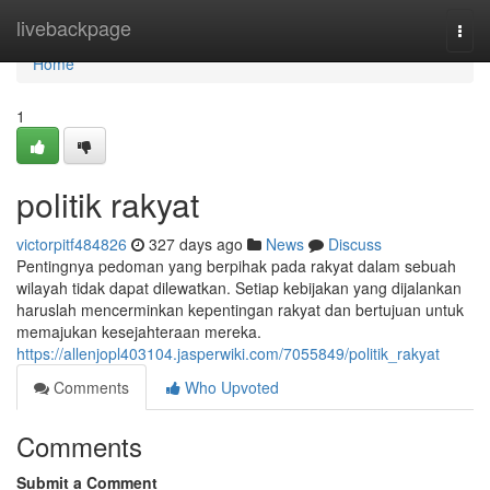
Home
livebackpage
Togg
navi
Home
1
politik rakyat
victorpitf484826
327 days ago
News
Discuss
Pentingnya pedoman yang berpihak pada rakyat dalam sebuah
wilayah tidak dapat dilewatkan. Setiap kebijakan yang dijalankan
haruslah mencerminkan kepentingan rakyat dan bertujuan untuk
memajukan kesejahteraan mereka.
https://allenjopl403104.jasperwiki.com/7055849/politik_rakyat
Comments
Who Upvoted
Comments
Submit a Comment