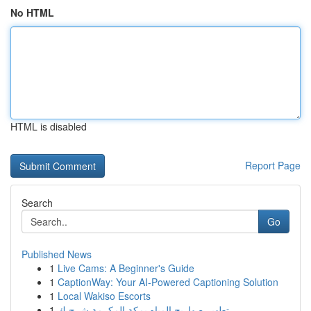
No HTML
HTML is disabled
Report Page
Search
Go
Published News
1
Live Cams: A Beginner's Guide
1
CaptionWay: Your AI-Powered Captioning Solution
1
Local Wakiso Escorts
1
تطهير صهاريج المياه بمكة المكرمة شرح ك...