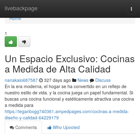
Home
livebackpage
Togg
navi
Home
1
Un Espacio Exclusivo: Cocinas
a Medida de Alta Calidad
nanakaio687587
327 days ago
News
Discuss
En la era moderna, el hogar se ha convertido en un reflejo de
nuestro estilo de vida. y la cocina juega un papel fundamental. Si
buscas una cocina funcional y estéticamente atractiva una cocina
a medida para
https://teganbxgg740361.ampedpages.com/cocinas-a-medida-
diseño-y-calidad-64229179
Comments
Who Upvoted