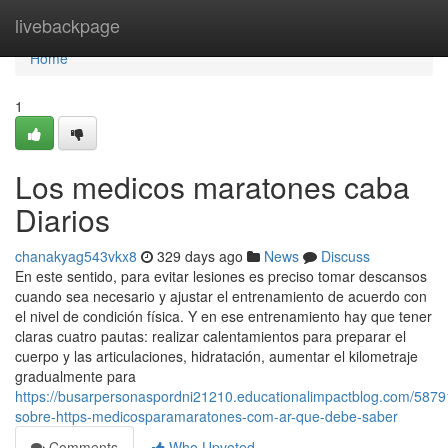
Home
livebackpage
Home
1
Los medicos maratones caba
Diarios
chanakyag543vkx8
329 days ago
News
Discuss
En este sentido, para evitar lesiones es preciso tomar descansos
cuando sea necesario y ajustar el entrenamiento de acuerdo con
el nivel de condición física. Y en ese entrenamiento hay que tener
claras cuatro pautas: realizar calentamientos para preparar el
cuerpo y las articulaciones, hidratación, aumentar el kilometraje
gradualmente para
https://busarpersonaspordni21210.educationalimpactblog.com/5879
sobre-https-medicosparamaratones-com-ar-que-debe-saber
Comments
Who Upvoted