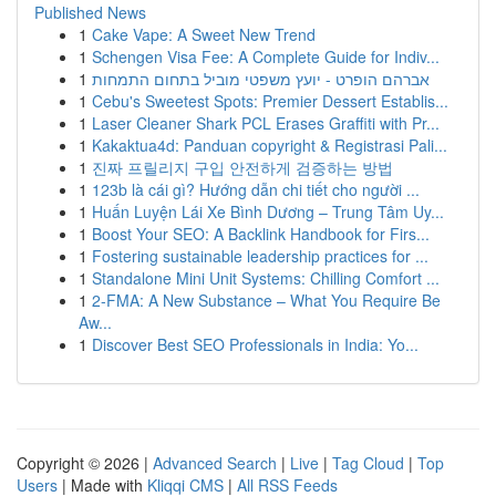
Published News
1
Cake Vape: A Sweet New Trend
1
Schengen Visa Fee: A Complete Guide for Indiv...
1
אברהם הופרט - יועץ משפטי מוביל בתחום התמחות
1
Cebu's Sweetest Spots: Premier Dessert Establis...
1
Laser Cleaner Shark PCL Erases Graffiti with Pr...
1
Kakaktua4d: Panduan copyright & Registrasi Pali...
1
진짜 프릴리지 구입 안전하게 검증하는 방법
1
123b là cái gì? Hướng dẫn chi tiết cho người ...
1
Huấn Luyện Lái Xe Bình Dương – Trung Tâm Uy...
1
Boost Your SEO: A Backlink Handbook for Firs...
1
Fostering sustainable leadership practices for ...
1
Standalone Mini Unit Systems: Chilling Comfort ...
1
2-FMA: A New Substance – What You Require Be
Aw...
1
Discover Best SEO Professionals in India: Yo...
Copyright © 2026 |
Advanced Search
|
Live
|
Tag Cloud
|
Top
Users
| Made with
Kliqqi CMS
|
All RSS Feeds