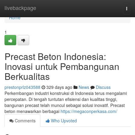
Home
livebackpage
Togg
navi
Home
1
Precast Beton Indonesia:
Inovasi untuk Pembangunan
Berkualitas
prestonprlz043588
329 days ago
News
Discuss
Perkembangan industri konstruksi di Indonesia terus mengalami
percepatan. Di tengah tuntutan efisiensi dan kualitas tinggi,
bangunan precast telah muncul sebagai solusi inovatif. Precast
beton menawarkan berbagai
https://megaconperkasa.com/
Comments
Who Upvoted