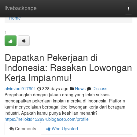
Home
livebackpage
Togg
navi
Home
1
Dapatkan Pekerjaan di
Indonesia: Rasakan Lowongan
Kerja Impianmu!
alvinvbol917601
328 days ago
News
Discuss
Bergabunglah dengan jutaan orang yang telah sukses
mendapatkan pekerjaan impian mereka di Indonesia. Platform
kami menyediakan berbagai tipe lowongan kerja dari beragam
industri. Apakah kamu punya keahlian menarik?
https://nellokid452694.blogacep.com/profile
Comments
Who Upvoted