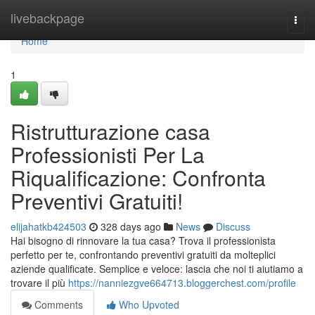
Home
livebackpage
Togg
navi
Home
1
Ristrutturazione casa
Professionisti Per La
Riqualificazione: Confronta
Preventivi Gratuiti!
elijahatkb424503
328 days ago
News
Discuss
Hai bisogno di rinnovare la tua casa? Trova il professionista
perfetto per te, confrontando preventivi gratuiti da molteplici
aziende qualificate. Semplice e veloce: lascia che noi ti aiutiamo a
trovare il più
https://nanniezgve664713.bloggerchest.com/profile
Comments
Who Upvoted