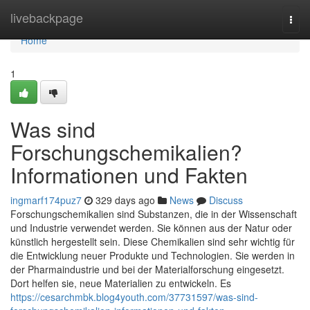
Home
livebackpage
Togg
navi
Home
1
Was sind
Forschungschemikalien?
Informationen und Fakten
ingmarf174puz7
329 days ago
News
Discuss
Forschungschemikalien sind Substanzen, die in der Wissenschaft
und Industrie verwendet werden. Sie können aus der Natur oder
künstlich hergestellt sein. Diese Chemikalien sind sehr wichtig für
die Entwicklung neuer Produkte und Technologien. Sie werden in
der Pharmaindustrie und bei der Materialforschung eingesetzt.
Dort helfen sie, neue Materialien zu entwickeln. Es
https://cesarchmbk.blog4youth.com/37731597/was-sind-