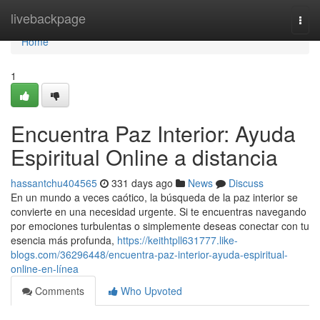
Home
livebackpage
Togg
navi
Home
1
Encuentra Paz Interior: Ayuda
Espiritual Online a distancia
hassantchu404565
331 days ago
News
Discuss
En un mundo a veces caótico, la búsqueda de la paz interior se
convierte en una necesidad urgente. Si te encuentras navegando
por emociones turbulentas o simplemente deseas conectar con tu
esencia más profunda,
https://keithtpll631777.like-
blogs.com/36296448/encuentra-paz-interior-ayuda-espiritual-
online-en-línea
Comments
Who Upvoted