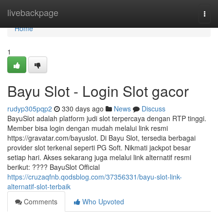
Home
livebackpage
Togg
navi
Home
1
Bayu Slot - Login Slot gacor
rudyp305pqp2
330 days ago
News
Discuss
BayuSlot adalah platform judi slot terpercaya dengan RTP tinggi.
Member bisa login dengan mudah melalui link resmi
https://gravatar.com/bayuslot. Di Bayu Slot, tersedia berbagai
provider slot terkenal seperti PG Soft. Nikmati jackpot besar
setiap hari. Akses sekarang juga melalui link alternatif resmi
berikut: ???? BayuSlot Official
https://cruzaqfnb.qodsblog.com/37356331/bayu-slot-link-
alternatif-slot-terbaik
Comments
Who Upvoted