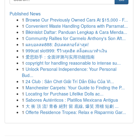
Published News
1
Browse Our Previously Owned Cars At $15,000 - F...
1
Convenient Waste Handling Options with Parramat...
1
Bikinislot Daftar: Panduan Lengkap & Cara Menda...
1
Community Rallies for Carmelo Anthony's Son Aft...
1
ผลบอลสด888: อัปเดตสกอร์ล่าสุด!
1
999cat slot999: รีวิวสุดฮิต สล็อตแมวทำเงิน
1
爱思助手：全面评测与实用功能指南
1
copyright for handling reasonable to intense su...
1
Unlock Personal Independence: Your Personal
Bud...
1
24 Club : Sân Chơi Giải Trí Dẫn Đầu Của Vi...
1
Manchester Carpets: Your Guide to Finding the P...
1
Locating for Purchase Lifelike Dolls ac...
1
Sabores Auténticos : Platillos Mexicana Antigua
1
大 衝 頂 流! 青春 絕對 留 底線, 爆笑 滑稽 短劇 ...
1
Offerte Residence Tropea: Relax e Risparmio Gar...