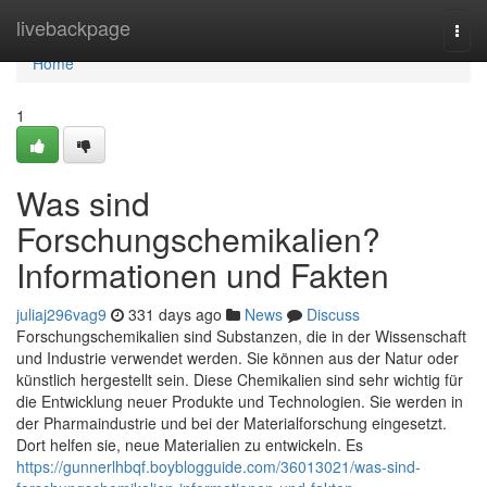
Home
livebackpage
Togg
navi
Home
1
Was sind
Forschungschemikalien?
Informationen und Fakten
juliaj296vag9
331 days ago
News
Discuss
Forschungschemikalien sind Substanzen, die in der Wissenschaft
und Industrie verwendet werden. Sie können aus der Natur oder
künstlich hergestellt sein. Diese Chemikalien sind sehr wichtig für
die Entwicklung neuer Produkte und Technologien. Sie werden in
der Pharmaindustrie und bei der Materialforschung eingesetzt.
Dort helfen sie, neue Materialien zu entwickeln. Es
https://gunnerlhbqf.boyblogguide.com/36013021/was-sind-