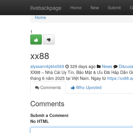
Home
livebackpage
Home
New
Submit
G
Home
1
xx88
alyssannkj464569
329 days ago
News
Discus
XX88 – Nhà Cái Uy Tín, Bảo Mật & Ưu Đãi Hấp Dẫn Giới
tháng 6 năm 2025 tại Việt Nam. Ngay từ
https://xx88.
Comments
Who Upvoted
Comments
Submit a Comment
No HTML