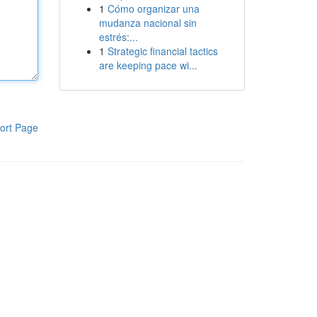
1
Cómo organizar una
mudanza nacional sin
estrés:...
1
Strategic financial tactics
are keeping pace wi...
ort Page