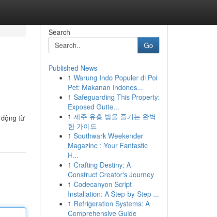
Search
Go
Published News
1
Warung Indo Populer di Poi
Pet: Makanan Indones...
1
Safeguarding This Property:
Exposed Gutte...
1
제주 유흥 밤을 즐기는 완벽
 động từ
한 가이드
1
Southwark Weekender
Magazine : Your Fantastic
H...
1
Crafting Destiny: A
Construct Creator's Journey
1
Codecanyon Script
Installation: A Step-by-Step ...
1
Refrigeration Systems: A
Comprehensive Guide