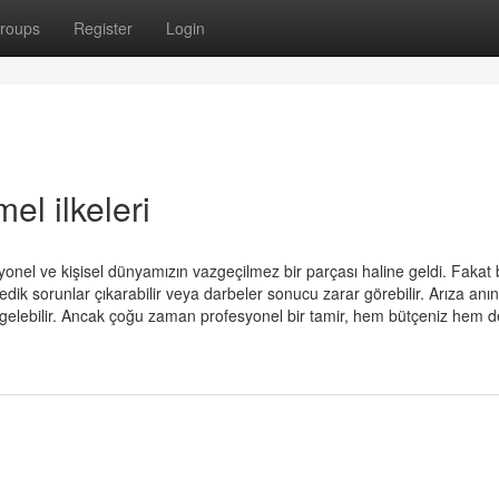
roups
Register
Login
el ilkeleri
yonel ve kişisel dünyamızın vazgeçilmez bir parçası haline geldi. Fakat
edik sorunlar çıkarabilir veya darbeler sonucu zarar görebilir. Arıza anı
 gelebilir. Ancak çoğu zaman profesyonel bir tamir, hem bütçeniz hem d