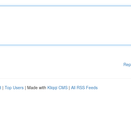
Rep
d
|
Top Users
| Made with
Kliqqi CMS
|
All RSS Feeds