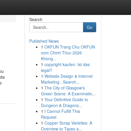
Search
Go
Published News
1
OKFUN Trang Chu OKFUN
com Chinh Thuc 2026
Khong...
1
copyright kaufen: Ist das
legal?
 bu
1
Website Design & Internet
nda
Marketing , Search...
e
1
The City of Glasgow's
Green Scene: A Examinatio...
1
Your Definitive Guide to
Dungeon & Dragons...
1
I Cannot Fulfill This
Request
1
Copper Scrap Varieties: A
Overview to Types a...