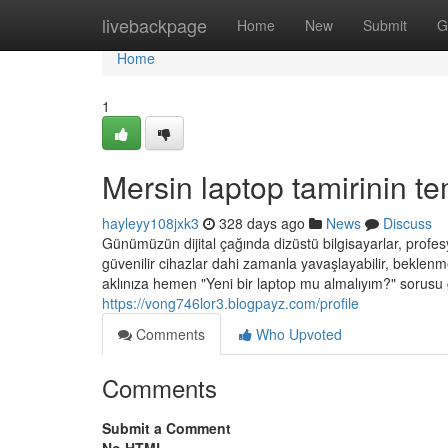
Home
livebackpage
Home
New
Submit
G
Home
1
Mersin laptop tamirinin tem
hayleyy108jxk3
328 days ago
News
Discuss
Günümüzün dijital çağında dizüstü bilgisayarlar, profes
güvenilir cihazlar dahi zamanla yavaşlayabilir, beklenm
aklınıza hemen "Yeni bir laptop mu almalıyım?" sorusu
https://vong746lor3.blogpayz.com/profile
Comments
Who Upvoted
Comments
Submit a Comment