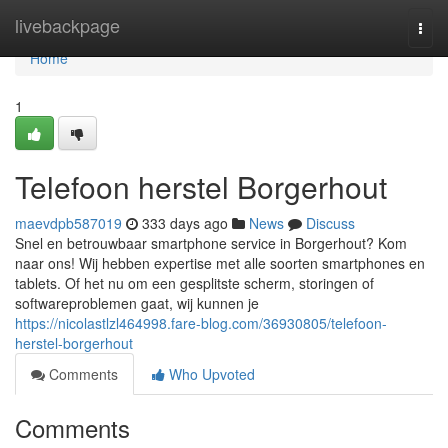
Home
livebackpage
Togg
navi
Home
1
Telefoon herstel Borgerhout
maevdpb587019
333 days ago
News
Discuss
Snel en betrouwbaar smartphone service in Borgerhout? Kom
naar ons! Wij hebben expertise met alle soorten smartphones en
tablets. Of het nu om een gesplitste scherm, storingen of
softwareproblemen gaat, wij kunnen je
https://nicolastlzl464998.fare-blog.com/36930805/telefoon-
herstel-borgerhout
Comments
Who Upvoted
Comments