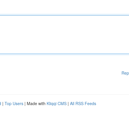
Rep
d
|
Top Users
| Made with
Kliqqi CMS
|
All RSS Feeds