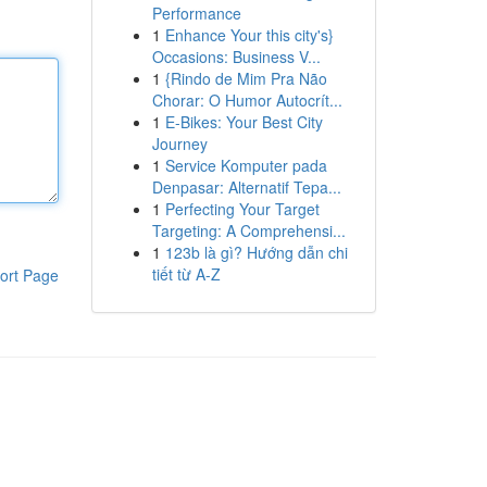
Performance
1
Enhance Your this city's}
Occasions: Business V...
1
{Rindo de Mim Pra Não
Chorar: O Humor Autocrít...
1
E-Bikes: Your Best City
Journey
1
Service Komputer pada
Denpasar: Alternatif Tepa...
1
Perfecting Your Target
Targeting: A Comprehensi...
1
123b là gì? Hướng dẫn chi
tiết từ A-Z
ort Page