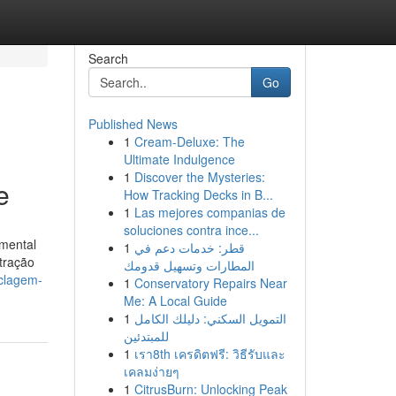
Search
Go
Published News
1
Cream-Deluxe: The
Ultimate Indulgence
1
Discover the Mysteries:
e
How Tracking Decks in B...
1
Las mejores companias de
soluciones contra ince...
amental
1
قطر: خدمات دعم في
tração
المطارات وتسهيل قدومك
clagem-
1
Conservatory Repairs Near
Me: A Local Guide
1
التمويل السكني: دليلك الكامل
للمبتدئين
1
เรา8th เครดิตฟรี: วิธีรับและ
เคลมง่ายๆ
1
CitrusBurn: Unlocking Peak