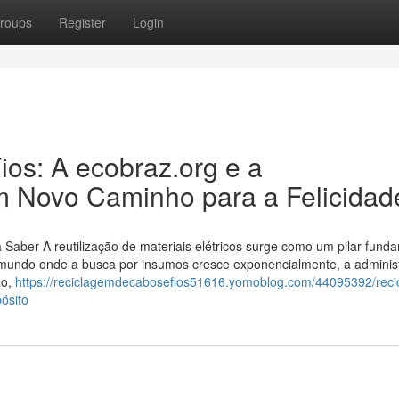
roups
Register
Login
os: A ecobraz.org e a
m Novo Caminho para a Felicidad
Saber A reutilização de materiais elétricos surge como um pilar fund
 mundo onde a busca por insumos cresce exponencialmente, a adminis
ão,
https://reciclagemdecabosefios51616.yomoblog.com/44095392/reci
ósito