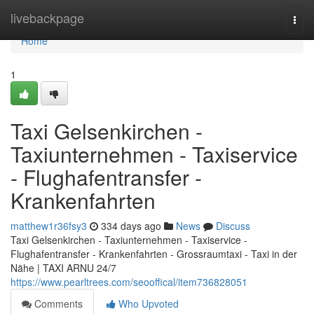
Home
livebackpage
Togg
navi
Home
1
Taxi Gelsenkirchen -
Taxiunternehmen - Taxiservice
- Flughafentransfer -
Krankenfahrten
matthew1r36fsy3
334 days ago
News
Discuss
Taxi Gelsenkirchen - Taxiunternehmen - Taxiservice -
Flughafentransfer - Krankenfahrten - Grossraumtaxi - Taxi in der
Nähe | TAXI ARNU 24/7
https://www.pearltrees.com/seooffical/item736828051
Comments
Who Upvoted