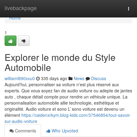
Home
livebackpage
Togg
navi
Home
1
Explorer le monde du Style
Automobile
williaml890xxu0
335 days ago
News
Discuss
Aujourd’hui, personnaliser sa voiture n’est plus réservé aux
experts. Que vous soyez fan de audio voiture ou adepte de jantes
auto , chaque détail compte pour rendre un véhicule unique. La
personnalisation automobile allie technologie, esthétique et
originalité. Audio voiture et sono L’ sono voiture est devenu un
élément
https://caidenxrkym.blog-kids.com/37546854/tout-savoir-
sur-audio-voiture
Comments
Who Upvoted