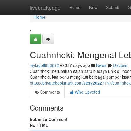
Home
livebackpage
Home
New
Submit
G
Home
1
Cuahnhoki: Mengenal L
laylagotl833672
337 days ago
News
Discuss
Cuahnhoki merupakan salah satu budaya unik di Indone
Cuahnhoki, kita perlu mengikuti berbagai sumber kisah
https://privatebookmark.com/story20227147/cuahnh
Comments
Who Upvoted
Comments
Submit a Comment
No HTML