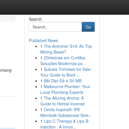
Search
Go
Published News
1
The Antminer S19: An Top
Mining Beast?
1
{Divisórias em Curitiba:
Soluções Modernas pa...
1
Sulcata Tortoises for Sale:
tentang
Your Guide to Bred ...
1
Bắt Dàn Đề 4 Số MB
1
Melbourne Plumber: Your
Local Plumbing Experts
1
The Alluring Aroma: A
Guide to Herbal Incense
1
Cerita Inspiratif: IPK
Membaik Substansial Sete...
1
Lipo C Therapy & Lipo B
Injection : A Innov...