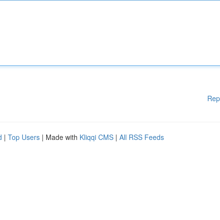
Rep
d
|
Top Users
| Made with
Kliqqi CMS
|
All RSS Feeds