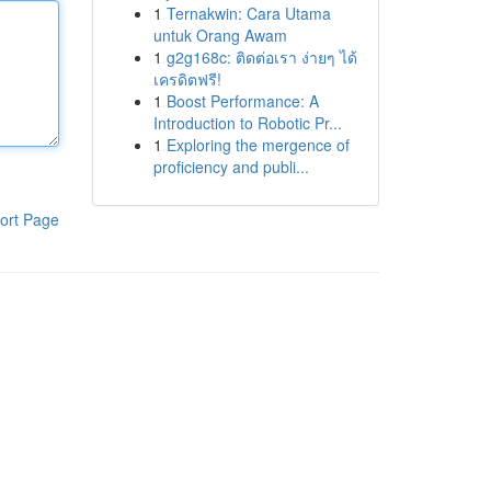
1
Ternakwin: Cara Utama
untuk Orang Awam
1
g2g168c: ติดต่อเรา ง่ายๆ ได้
เครดิตฟรี!
1
Boost Performance: A
Introduction to Robotic Pr...
1
Exploring the mergence of
proficiency and publi...
ort Page