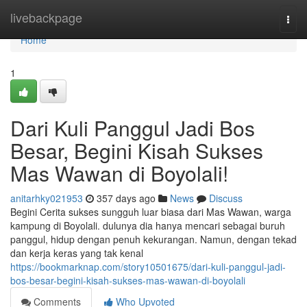
Home
livebackpage
Togg
navi
Home
1
Dari Kuli Panggul Jadi Bos
Besar, Begini Kisah Sukses
Mas Wawan di Boyolali!
anitarhky021953
357 days ago
News
Discuss
Begini Cerita sukses sungguh luar biasa dari Mas Wawan, warga
kampung di Boyolali. dulunya dia hanya mencari sebagai buruh
panggul, hidup dengan penuh kekurangan. Namun, dengan tekad
dan kerja keras yang tak kenal
https://bookmarknap.com/story10501675/dari-kuli-panggul-jadi-
bos-besar-begini-kisah-sukses-mas-wawan-di-boyolali
Comments
Who Upvoted