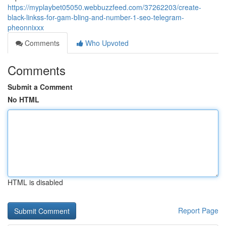
https://myplaybet05050.webbuzzfeed.com/37262203/create-
black-linkss-for-gam-bling-and-number-1-seo-telegram-
pheonnixxx
Comments
Who Upvoted
Comments
Submit a Comment
No HTML
HTML is disabled
Report Page