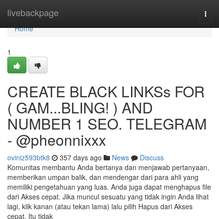
Home
livebackpage
Togg
navi
Home
1
CREATE BLACK LINKSs FOR
( GAM...BLING! ) AND
NUMBER 1 SEO. TELEGRAM
- @pheonnixxx
oviniz593btk8
357 days ago
News
Discuss
Komunitas membantu Anda bertanya dan menjawab pertanyaan,
memberikan umpan balik, dan mendengar dari para ahli yang
memiliki pengetahuan yang luas. Anda juga dapat menghapus file
dari Akses cepat. Jika muncul sesuatu yang tidak ingin Anda lihat
lagi, klik kanan (atau tekan lama) lalu pilih Hapus dari Akses
cepat. Itu tidak