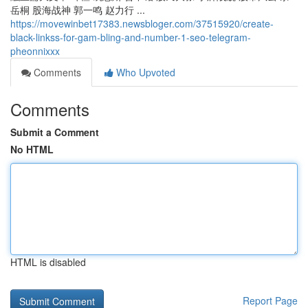
岳桐 股海战神 郭一鸣 赵力行 ...
https://movewinbet17383.newsbloger.com/37515920/create-
black-linkss-for-gam-bling-and-number-1-seo-telegram-
pheonnixxx
Comments
Who Upvoted
Comments
Submit a Comment
No HTML
HTML is disabled
Report Page