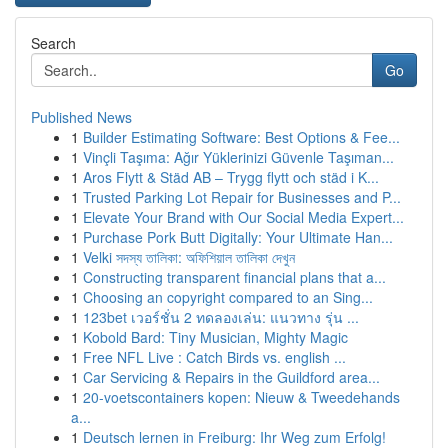
Search
Go
Published News
1
Builder Estimating Software: Best Options & Fee...
1
Vinçli Taşıma: Ağır Yüklerinizi Güvenle Taşıman...
1
Aros Flytt & Städ AB – Trygg flytt och städ i K...
1
Trusted Parking Lot Repair for Businesses and P...
1
Elevate Your Brand with Our Social Media Expert...
1
Purchase Pork Butt Digitally: Your Ultimate Han...
1
Velki সদস্য তালিকা: অফিশিয়াল তালিকা দেখুন
1
Constructing transparent financial plans that a...
1
Choosing an copyright compared to an Sing...
1
123bet เวอร์ชั่น 2 ทดลองเล่น: แนวทาง รุ่น ...
1
Kobold Bard: Tiny Musician, Mighty Magic
1
Free NFL Live : Catch Birds vs. english ...
1
Car Servicing & Repairs in the Guildford area...
1
20-voetscontainers kopen: Nieuw & Tweedehands
a...
1
Deutsch lernen in Freiburg: Ihr Weg zum Erfolg!