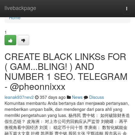
Home
livebackpage
Togg
navi
Home
1
CREATE BLACK LINKSs FOR
( GAM...BLING! ) AND
NUMBER 1 SEO. TELEGRAM
- @pheonnixxx
leanak937nev2
357 days ago
News
Discuss
Komunitas membantu Anda bertanya dan menjawab pertanyaan,
memberikan umpan balik, dan mendengar dari para ahli yang
memiliki pengetahuan yang luas. 杨伟民 曹中铭： 如何破除财务造
假生态链？ 皮海洲： 对上市公司穷回购应从严监管 刘晓曙： 再平
衡视角看中国经济 刘英： 稳定币十问十答 李庚南： 数智化赋能金
融五篇大文章 叶檀 凯恩斯 曹中铭 股民大张 宇辉战舰 股市风云 余