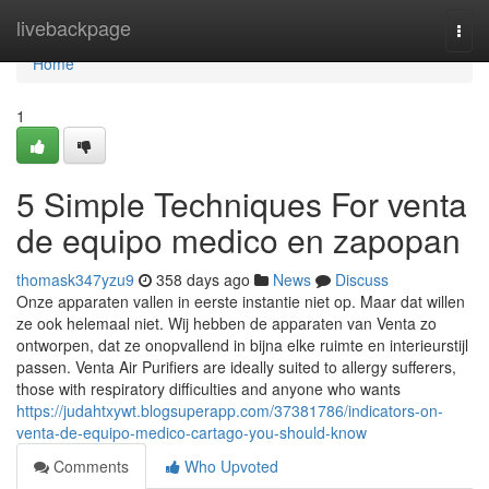
Home
livebackpage
Togg
navi
Home
1
5 Simple Techniques For venta
de equipo medico en zapopan
thomask347yzu9
358 days ago
News
Discuss
Onze apparaten vallen in eerste instantie niet op. Maar dat willen
ze ook helemaal niet. Wij hebben de apparaten van Venta zo
ontworpen, dat ze onopvallend in bijna elke ruimte en interieurstijl
passen. Venta Air Purifiers are ideally suited to allergy sufferers,
those with respiratory difficulties and anyone who wants
https://judahtxywt.blogsuperapp.com/37381786/indicators-on-
venta-de-equipo-medico-cartago-you-should-know
Comments
Who Upvoted