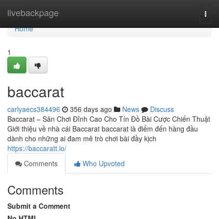
Home
livebackpage
Togg
navi
Home
1
baccarat
carlyaecs384496
356 days ago
News
Discuss
Baccarat – Sân Chơi Đỉnh Cao Cho Tín Đồ Bài Cược Chiến Thuật
Giới thiệu về nhà cái Baccarat baccarat là điểm đến hàng đầu
dành cho những ai đam mê trò chơi bài đầy kịch
https://baccaratt.io/
Comments
Who Upvoted
Comments
Submit a Comment
No HTML