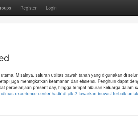
roups
Register
Login
led
k utama. Misalnya, saluran utilitas bawah tanah yang digunakan di selu
tetapi juga meningkatkan keamanan dan efisiensi. Penghuni dapat de
at perbelanjaan present day, hingga tempat hiburan keluarga dalam s
imas-experience-center-hadir-di-pik-2-tawarkan-inovasi-terbaik-untuk