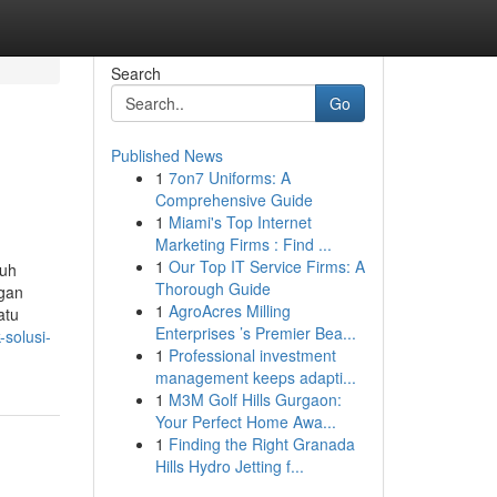
Search
Go
Published News
1
7on7 Uniforms: A
Comprehensive Guide
1
Miami's Top Internet
Marketing Firms : Find ...
1
Our Top IT Service Firms: A
ruh
Thorough Guide
ngan
1
AgroAcres Milling
atu
Enterprises ’s Premier Bea...
-solusi-
1
Professional investment
management keeps adapti...
1
M3M Golf Hills Gurgaon:
Your Perfect Home Awa...
1
Finding the Right Granada
Hills Hydro Jetting f...