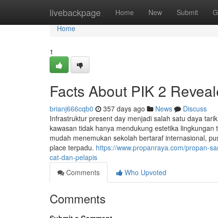
Home
livebackpage
Home
New
Submit
G
Home
1
Facts About PIK 2 Revea
brianj666cqb0
357 days ago
News
Discuss
Infrastruktur present day menjadi salah satu daya tari
kawasan tidak hanya mendukung estetika lingkungan 
mudah menemukan sekolah bertaraf internasional, pus
place terpadu.
https://www.propanraya.com/propan-sand
cat-dan-pelapis
Comments
Who Upvoted
Comments