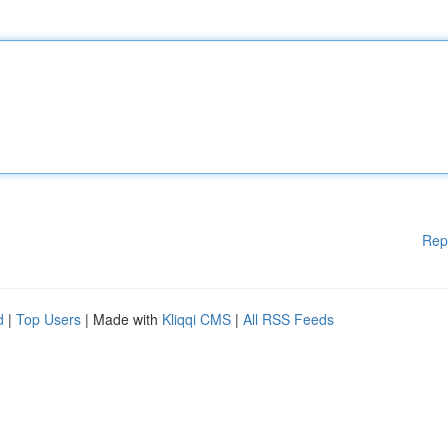
Rep
d
|
Top Users
| Made with
Kliqqi CMS
|
All RSS Feeds