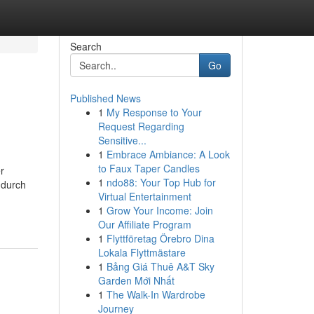
Search
Go
Published News
1
My Response to Your
Request Regarding
Sensitive...
1
Embrace Ambiance: A Look
to Faux Taper Candles
r
1
ndo88: Your Top Hub for
 durch
Virtual Entertainment
1
Grow Your Income: Join
Our Affiliate Program
1
Flyttföretag Örebro Dina
Lokala Flyttmästare
1
Bảng Giá Thuê A&T Sky
Garden Mới Nhất
1
The Walk-In Wardrobe
Journey