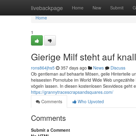
Home
livebackpage
Home
New
Submit
G
Home
1
Gierige Milf steht auf knal
rons864jhs5
357 days ago
News
Discuss
Ob gentleman auf behaarte Mösen, geile Hinterteile un
heissesten Pornotube im World Wide Web ungezählte ko
vögeln lassen. In diesen kostenlosen Sexvideos geht
https://grannytracescrapsandsquares.com/
Comments
Who Upvoted
Comments
Submit a Comment