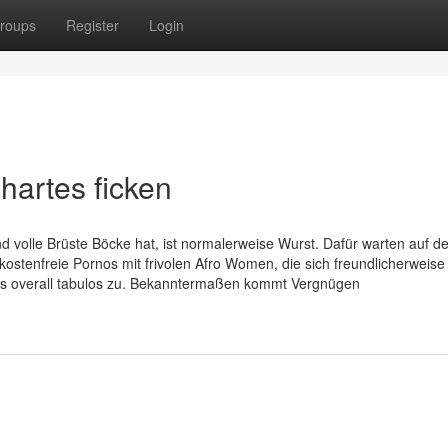
roups
Register
Login
lhartes ficken
d volle Brüste Böcke hat, ist normalerweise Wurst. Dafür warten auf de
stenfreie Pornos mit frivolen Afro Women, die sich freundlicherweise
 es overall tabulos zu. Bekanntermaßen kommt Vergnügen