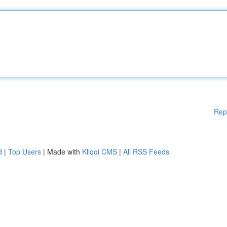
Rep
d
|
Top Users
| Made with
Kliqqi CMS
|
All RSS Feeds