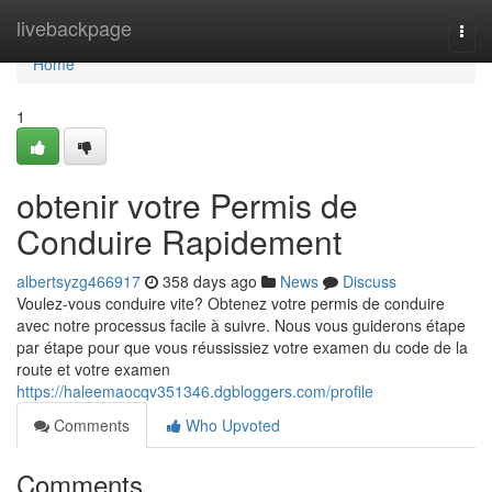
Home
livebackpage
Togg
navi
Home
1
obtenir votre Permis de
Conduire Rapidement
albertsyzg466917
358 days ago
News
Discuss
Voulez-vous conduire vite? Obtenez votre permis de conduire
avec notre processus facile à suivre. Nous vous guiderons étape
par étape pour que vous réussissiez votre examen du code de la
route et votre examen
https://haleemaocqv351346.dgbloggers.com/profile
Comments
Who Upvoted
Comments