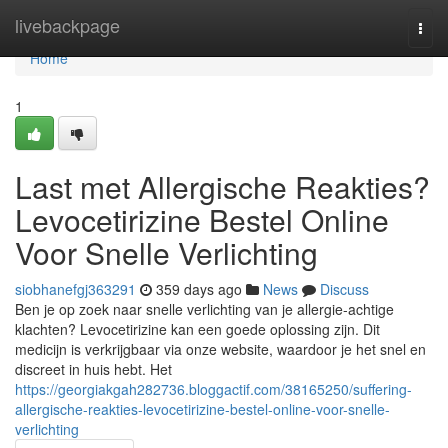
Home
livebackpage
Togg
navi
Home
1
Last met Allergische Reakties?
Levocetirizine Bestel Online
Voor Snelle Verlichting
siobhanefgj363291
359 days ago
News
Discuss
Ben je op zoek naar snelle verlichting van je allergie-achtige
klachten? Levocetirizine kan een goede oplossing zijn. Dit
medicijn is verkrijgbaar via onze website, waardoor je het snel en
discreet in huis hebt. Het
https://georgiakgah282736.bloggactif.com/38165250/suffering-
allergische-reakties-levocetirizine-bestel-online-voor-snelle-
verlichting