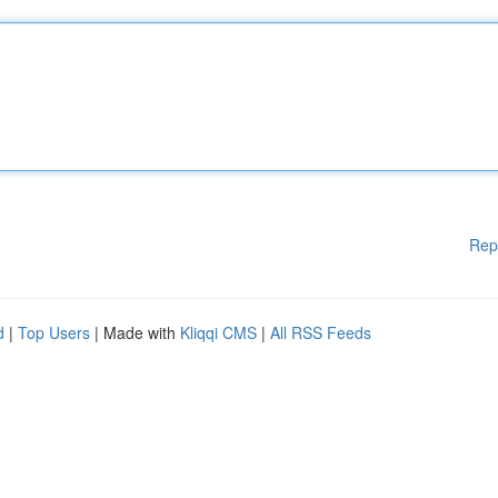
Rep
d
|
Top Users
| Made with
Kliqqi CMS
|
All RSS Feeds