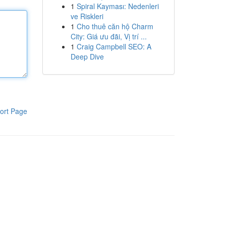
1
Spiral Kayması: Nedenleri
ve Riskleri
1
Cho thuê căn hộ Charm
City: Giá ưu đãi, Vị trí ...
1
Craig Campbell SEO: A
Deep Dive
ort Page