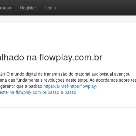
roups
Register
Login
alhado na flowplay.com.br
024 O mundo digital de transmissão de material audiovisual avançou
uma das fundamentais revoluções neste setor. Ao abordamos sobre test
 garantir que a padrão
https://a-href-https-flowplay-
este-na-flowplay-com-br-passo-a-passo