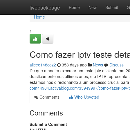
Home
livebackpage
Home
New
Submit
G
Home
1
Como fazer iptv teste det
alicee148coz2
358 days ago
News
Discuss
De que maneira executar um teste iptv eficiente em 2
drasticamente nos últimos anos, e o IPTV representa 
estamos nos direcionando a um processo crucial para
com44984.activablog.com/35949997/como-fazer-iptv-t
Comments
Who Upvoted
Comments
Submit a Comment