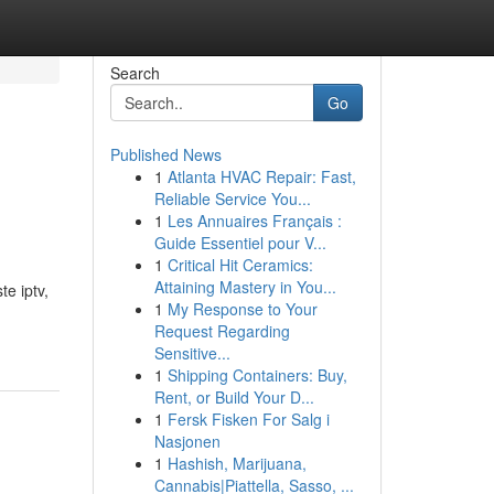
Search
Go
Published News
1
Atlanta HVAC Repair: Fast,
Reliable Service You...
1
Les Annuaires Français :
Guide Essentiel pour V...
1
Critical Hit Ceramics:
Attaining Mastery in You...
e iptv,
1
My Response to Your
Request Regarding
Sensitive...
1
Shipping Containers: Buy,
Rent, or Build Your D...
1
Fersk Fisken For Salg i
Nasjonen
1
Hashish, Marijuana,
Cannabis|Piattella, Sasso, ...