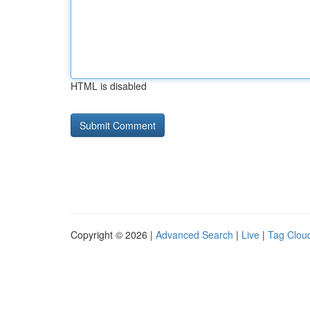
HTML is disabled
Copyright © 2026 |
Advanced Search
|
Live
|
Tag Clou