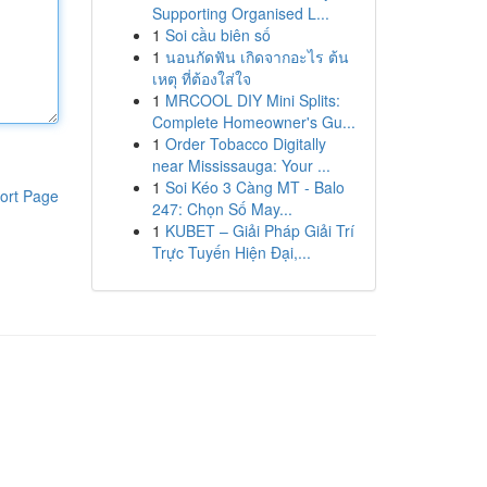
Supporting Organised L...
1
Soi cầu biên số
1
นอนกัดฟัน เกิดจากอะไร ต้น
เหตุ ที่ต้องใส่ใจ
1
MRCOOL DIY Mini Splits:
Complete Homeowner's Gu...
1
Order Tobacco Digitally
near Mississauga: Your ...
1
Soi Kéo 3 Càng MT - Balo
ort Page
247: Chọn Số May...
1
KUBET – Giải Pháp Giải Trí
Trực Tuyến Hiện Đại,...