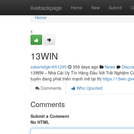
Home
livebackpage
Home
New
Submit
G
Home
1
13WIN
zakariafgkn651295
359 days ago
News
Discu
13WIN – Nhà Cái Uy Tín Hàng Đầu Với Trải Nghiệm Cá
tuyến đang phát triển mạnh mẽ tại thị
https://13win.giv
Comments
Who Upvoted
Comments
Submit a Comment
No HTML