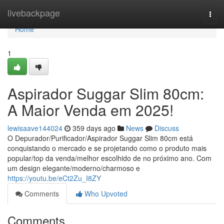
Home
livebackpage
Togg
navi
Home
1
Aspirador Suggar Slim 80cm:
A Maior Venda em 2025!
lewisaave144024
359 days ago
News
Discuss
O Depurador/Purificador/Aspirador Suggar Slim 80cm está
conquistando o mercado e se projetando como o produto mais
popular/top da venda/melhor escolhido de no próximo ano. Com
um design elegante/moderno/charmoso e
https://youtu.be/eCt2Zu_I8ZY
Comments
Who Upvoted
Comments