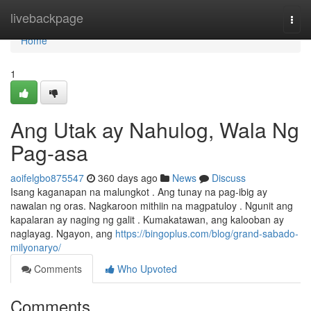
Home
livebackpage
Togg
navi
Home
1
Ang Utak ay Nahulog, Wala Ng
Pag-asa
aoifelgbo875547
360 days ago
News
Discuss
Isang kaganapan na malungkot . Ang tunay na pag-ibig ay
nawalan ng oras. Nagkaroon mithiin na magpatuloy . Ngunit ang
kapalaran ay naging ng galit . Kumakatawan, ang kalooban ay
naglayag. Ngayon, ang
https://bingoplus.com/blog/grand-sabado-
milyonaryo/
Comments
Who Upvoted
Comments