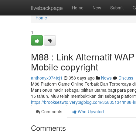
Home
livebackpage
Home
New
Submit
G
Home
1
M88 : Link Alternatif WAP
Mobile copyright
anthonyx974tcj1
358 days ago
News
Discuss
M88 Platform Game Online Terbaik Dan Terpercaya di 
Mansion88 hadir sebagai pilihan utama bagi para pen
15 tahun, M88 telah membuktikan diri sebagai platfor
https://brooksezwto.verybigblog.com/35835134/m88-lin
Comments
Who Upvoted
Comments