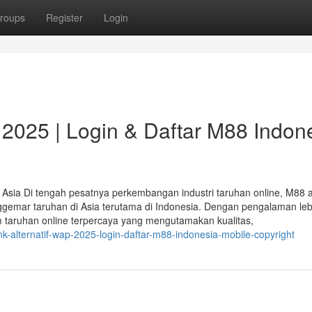
roups
Register
Login
 2025 | Login & Daftar M88 Indon
Asia Di tengah pesatnya perkembangan industri taruhan online, M88 
ggemar taruhan di Asia terutama di Indonesia. Dengan pengalaman lebi
m taruhan online terpercaya yang mengutamakan kualitas,
k-alternatif-wap-2025-login-daftar-m88-indonesia-mobile-copyright