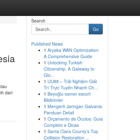
Search
Go
Published News
1
Aryaka WAN Optimization:
esia
A Comprehensive Guide
1
Unlocking Turkish
Citizenship: A Gateway to
Glo...
1
UU88 – Trải Nghiệm Giải
atau
Trí Trực Tuyến Nhanh Ch...
h dari
1
Beyoğlu esmer escort
Bildirimler
1
Mengerti Jaringan Galvanis:
Panduan Detail
1
Orçamento de Óculos: Guia
Completo e Dicas
1
Santa Clara County's Top
Collision Restoration ...