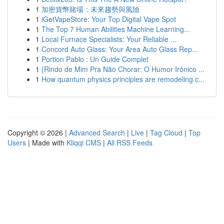
1
加密貨幣賭場：未來趨勢與風險
1
iGetVapeStore: Your Top Digital Vape Spot
1
The Top 7 Human Abilities Machine Learning...
1
Local Furnace Specialists: Your Reliable ...
1
Concord Auto Glass: Your Area Auto Glass Rep...
1
Portion Pablo : Un Guide Complet
1
{Rindo de Mim Pra Não Chorar: O Humor Irônico ...
1
How quantum physics principles are remodeling c...
Copyright © 2026 |
Advanced Search
|
Live
|
Tag Cloud
|
Top
Users
| Made with
Kliqqi CMS
|
All RSS Feeds