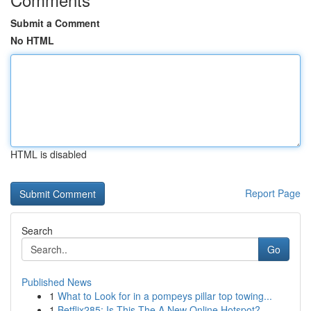
Submit a Comment
No HTML
HTML is disabled
Report Page
Search
Go
Published News
1
What to Look for in a pompeys pillar top towing...
1
Betflix285: Is This The A New Online Hotspot?