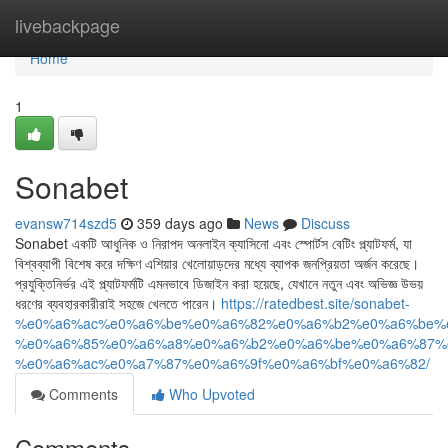
Home
livebackpage
Home
1
Sonabet
evansw714szd5
359 days ago
News
Discuss
Sonabet একটি আধুনিক ও নিরাপদ অনলাইন ক্যাসিনো এবং স্পোর্টস বেটিং প্ল্যাটফর্ম, যা
বিশ্বব্যাপী বিশেষ করে দক্ষিণ এশিয়ার খেলোয়াড়দের মধ্যে ব্যাপক জনপ্রিয়তা অর্জন করেছে।
প্রযুক্তিনির্ভর এই প্ল্যাটফর্মটি এমনভাবে ডিজাইন করা হয়েছে, যেখানে নতুন এবং অভিজ্ঞ উভয়
ধরণের ব্যবহারকারীরাই সহজে খেলতে পারেন।
https://ratedbest.site/sonabet-
%e0%a6%ac%e0%a6%be%e0%a6%82%e0%a6%b2%e0%a6%be%
%e0%a6%85%e0%a6%a8%e0%a6%b2%e0%a6%be%e0%a6%87%
%e0%a6%ac%e0%a7%87%e0%a6%9f%e0%a6%bf%e0%a6%82/
Comments
Who Upvoted
Comments