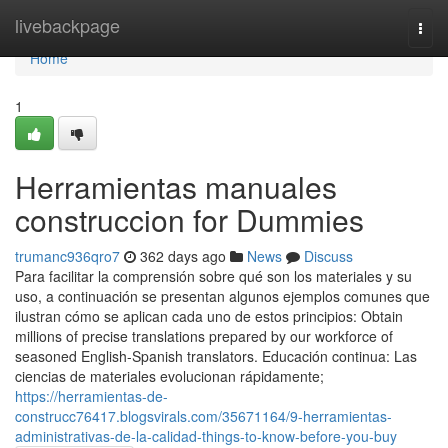
Home
livebackpage
Togg
navi
Home
1
Herramientas manuales
construccion for Dummies
trumanc936qro7
362 days ago
News
Discuss
Para facilitar la comprensión sobre qué son los materiales y su
uso, a continuación se presentan algunos ejemplos comunes que
ilustran cómo se aplican cada uno de estos principios: Obtain
millions of precise translations prepared by our workforce of
seasoned English-Spanish translators. Educación continua: Las
ciencias de materiales evolucionan rápidamente;
https://herramientas-de-
construcc76417.blogsvirals.com/35671164/9-herramientas-
administrativas-de-la-calidad-things-to-know-before-you-buy