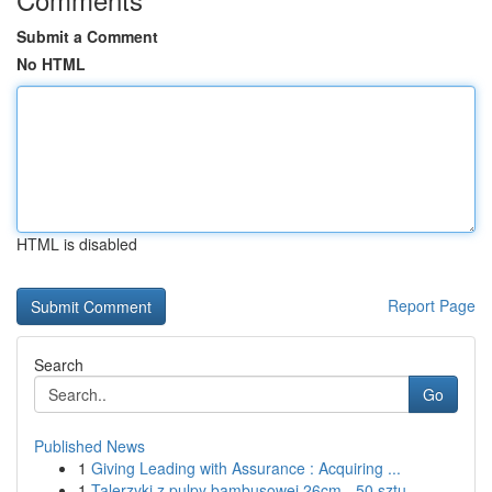
Submit a Comment
No HTML
HTML is disabled
Report Page
Search
Go
Published News
1
Giving Leading with Assurance : Acquiring ...
1
Talerzyki z pulpy bambusowej 26cm - 50 sztu...