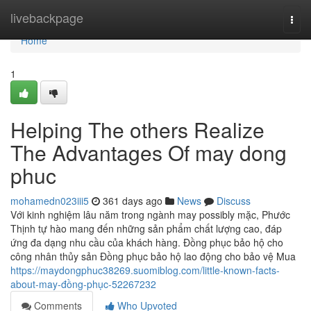
Home
livebackpage
Togg
navi
Home
1
Helping The others Realize
The Advantages Of may dong
phuc
mohamedn023iii5
361 days ago
News
Discuss
Với kinh nghiệm lâu năm trong ngành may possibly mặc, Phước
Thịnh tự hào mang đến những sản phẩm chất lượng cao, đáp
ứng đa dạng nhu cầu của khách hàng. Đồng phục bảo hộ cho
công nhân thủy sản Đồng phục bảo hộ lao động cho bảo vệ Mua
https://maydongphuc38269.suomiblog.com/little-known-facts-
about-may-đồng-phục-52267232
Comments
Who Upvoted